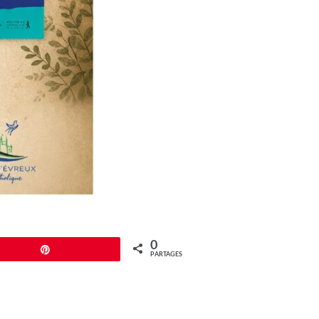
0
Épingle
PARTAGES