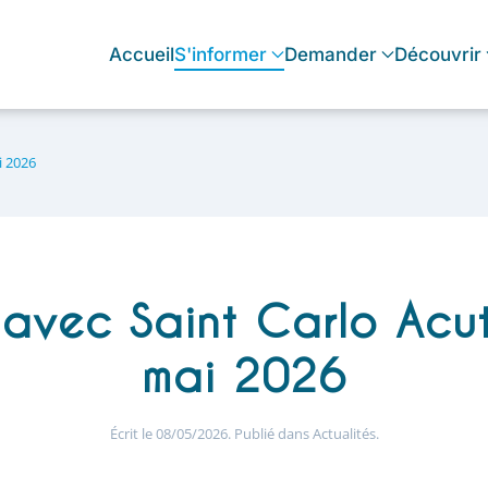
Accueil
S'informer
Demander
Découvrir
i 2026
avec Saint Carlo Acut
mai 2026
Écrit le
08/05/2026
. Publié dans
Actualités
.