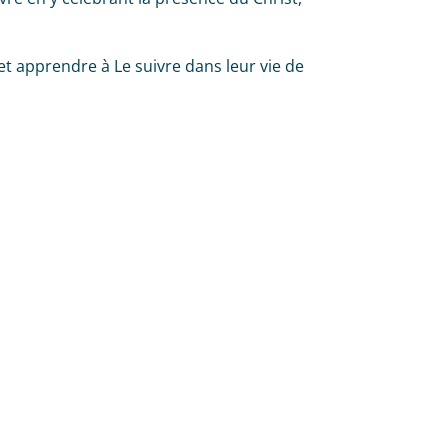
et apprendre à Le suivre dans leur vie de
haitez en savoir plus ? nous re
CONTACTEZ-NOUS