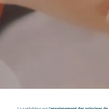
La catéchèse est l’
enseignement des principes de l