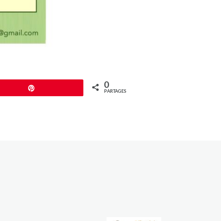
0
Épingle
PARTAGES