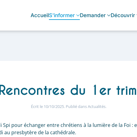
Accueil
S'informer
Demander
Découvrir
 Rencontres du 1er tri
Écrit le
10/10/2025
. Publié dans
Actualités
.
di Spi pour échanger entre chrétiens à la lumière de la Foi 
idi au presbytère de la cathédrale.