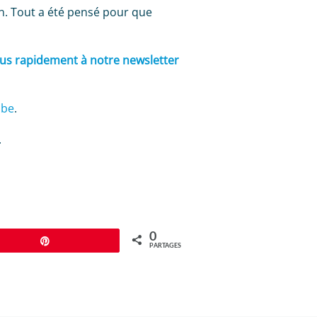
on. Tout a été pensé pour que
ous rapidement à notre newsletter
ube
.
.
0
Épingle
PARTAGES