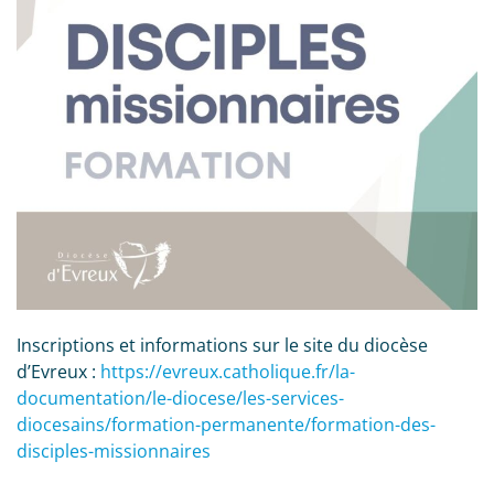
Inscriptions et informations sur le site du diocèse
d’Evreux :
https://evreux.catholique.fr/la-
documentation/le-diocese/les-services-
diocesains/formation-permanente/formation-des-
disciples-missionnaires