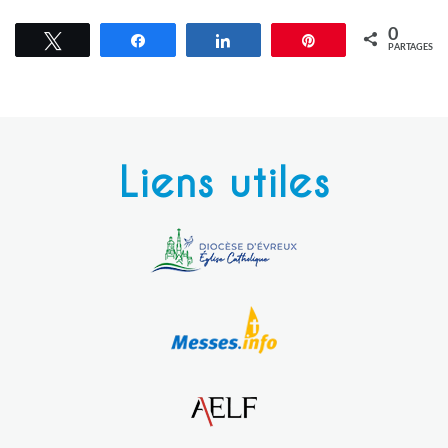
0
Tweetez
Partagez
Partagez
Épingle
PARTAGES
Liens utiles