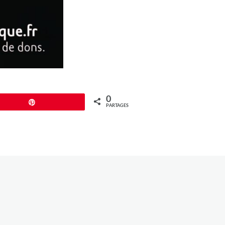
0
Épingle
PARTAGES